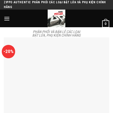
Skip
ZIPPO AUTHENTIC PHÂN PHỐI CÁC LOẠI BẬT LỬA VÀ PHỤ KIỆN CHÍNH
HÃNG
to
content
0
PHÂN PHỐI VÀ BÁN LẺ CÁC LOẠI
BẬT LỬA, PHỤ KIỆN CHÍNH HÃNG
-20%