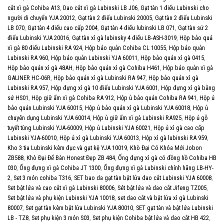
cắt xì gà Cohiba A13
,
Dao cắt xì gà Lubinski LB J06
,
Gạt tàn 1 điếu Lubinski cho
người di chuyển YJA 20012
,
Gạt tàn 2 điếu Lubinski 20005
,
Gạt tàn 2 điếu Lubinski
LB 070
,
Gạt tàn 4 điếu cao cấp 2004
,
Gạt tàn 4 điếu lubinski LB 071
,
Gạt tàn sứ 2
điếu Lubinski YJA 20016
,
Gạt tàn xì gà lubinsky 4 điếu LB-ASH-3019
,
Hộp bảo quả
xì gà 80 điếu Lubinski RA 924
,
Hộp bảo quản Cohiba CL 10055
,
Hộp bảo quản
Lubinski RA 960
,
Hộp bảo quản Lubinski YJA 60011
,
Hộp bảo quản xì gà 0415
,
Hộp bảo quản xì gà 48AH
,
Hộp bảo quản xì gà Cohiba H461
,
Hộp bảo quản xì gà
GALINER HC-06R
,
Hộp bảo quản xì gà Lubinski RA 947
,
Hộp bảo quản xì gà
Lubinski RA 957
,
Hộp đựng xì gà 10 điếu Lubinski YJA 6001
,
Hộp đựng xì gà bằng
sứ HS01
,
Hộp giữ ẩm xì gà Cohiba RA 912
,
Hộp ủ bảo quản Cohiba RA 941
,
Hộp ủ
bảo quản Lubinski YJA 60015
,
Hộp ủ bảo quản xì gà Lubinski YJA 60018
,
Hộp ủ
chuyên dụng Lubinski YJA 60014
,
Hộp ủ giữ ẩm xì gà Lubinski RA925
,
Hộp ủ gỗ
tuyết tùng Lubinski YJA-60009
,
Hộp ủ Lubinski YJA 60021
,
Hộp ủ xì gà cao cấp
Lubinski YJA-60010
,
Hộp ủ xì gà Lubinski YJA 60013
,
Hộp xì gà lubinski RA 959
,
Kho 3 tia Lubinski kèm đục và gạt kệ YJA 10019
,
Khò Đại Có Khóa Mới Jobon
ZB588
,
Khò Đại Để Bàn Honest Đẹp ZB 484
,
Ống đựng xì gà có đồng hồ Cohiba HB
030
,
Ống đựng xì gà Cohiba JT 1300
,
Ống đựng xì gà Lubinski chính hãng LB-HY-
2
,
Set 3 món cohiba T316
,
SET bao da gạt tàn bật lửa dao cắt Lubinski YJA 60008
,
Set bật lửa và cao cắt xì gà Lubinski 80006
,
Sét bật lửa và dao cắt Jifeng TZ005
,
Set bật lửa và phụ kiện Lubinski YJA 10018
,
set dao cắt và bật lửa xì gà Lubinski
80007
,
Set gạt tàn kèm bật lửa Lubinski YJA 80010
,
SET gạt tàn và bật lửa Lubinski
LB - TZ8
,
Set phụ kiện 3 món S03
,
Set phụ kiện Cohiba bật lửa và dao cắt HB 422
,