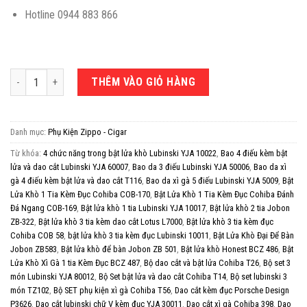
Hotline 0944 883 866
Set phụ kiện xì gà bật lửa và dao cắt Cohiba HB 998 số lượng
THÊM VÀO GIỎ HÀNG
Danh mục:
Phụ Kiện Zippo - Cigar
Từ khóa:
4 chức năng trong bật lửa khò Lubinski YJA 10022
,
Bao 4 điếu kèm bật
lửa và dao cắt Lubinski YJA 60007
,
Bao da 3 điếu Lubinski YJA 50006
,
Bao da xì
gà 4 điếu kèm bật lửa và dao cắt T116
,
Bao da xì gà 5 điếu Lubinski YJA 5009
,
Bật
Lửa Khò 1 Tia Kèm Đục Cohiba COB-170
,
Bật Lửa Khò 1 Tia Kèm Đục Cohiba Đánh
Đá Ngang COB-169
,
Bật lửa khò 1 tia Lubinski YJA 10017
,
Bật lửa khò 2 tia Jobon
ZB-322
,
Bật lửa khò 3 tia kèm dao cắt Lotus L7000
,
Bật lửa khò 3 tia kèm đục
Cohiba COB 58
,
bật lửa khò 3 tia kèm đục Lubinski 10011
,
Bật Lửa Khò Đại Để Bàn
Jobon ZB583
,
Bật lửa khò để bàn Jobon ZB 501
,
Bật lửa khò Honest BCZ 486
,
Bật
Lửa Khò Xì Gà 1 tia Kèm Đục BCZ 487
,
Bộ dao cắt và bật lửa Cohiba T26
,
Bộ set 3
món Lubinski YJA 80012
,
Bộ Set bật lửa và dao cắt Cohiba T14
,
Bộ set lubinski 3
món TZ102
,
Bộ SET phụ kiện xì gà Cohiba T56
,
Dao cắt kèm đục Porsche Design
P3626
,
Dao cắt lubinski chữ V kèm đục YJA 30011
,
Dao cắt xì gà Cohiba 398
,
Dao