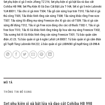
Set phụ kiện xì gà 3 món Jifeng TZ 216
,
Set phụ kiện xì gà bật lửa và dao cắt
Cohiba HB 998
,
Set Phụ Kiện Xì Gà Dao Cắt Bật Lửa T-14A
,
Sét xì gà 5 món Lubinski
YJA 80011
,
Tẩu cho xì gà mini TS04
,
Tẩu gỗ cán sừng loại trơn TS10
,
Tẩu hút xì gà
thủ công TS05
,
Tẩu khắc hình rồng cán sừng TS08
,
Tẩu sừng khắc rồng Free size
TS07
,
Tẩu sừng lõi đồng mạ vàng Freesize cho Xì gà các cỡ TS09
,
Tẩu xì gà cán
sừng đế đứng TS12
,
Tẩu xì gà Free size dùng cho các cỡ thuốc TS02-1
,
Tẩu xì gà
free Size TS13
,
Tẩu Xì Gà khắc hình rồng trắng ốp hoa văn mạ vàng Freesize TX02
,
Tẩu xương hút Xì Gà khắc hình rồng cán sừng Freesize TX01
,
Tủ bảo quản cắm
điện JC-23
,
Tủ bảo quản xì gà 6 ngăn Lafuli LA 00037
,
Tủ bảo quản xì gà cắm điện
gỗ Tuyết Tùng Lubinski RA 222
,
ủ bảo quản xì gà LUBINSKI gỗ tuyết tùng LB-098-A
MÔ TẢ
THÔNG TIN BỔ SUNG
Set phụ kiện xì gà bật lửa và dao cắt Cohiba HB 998