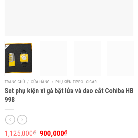
TRANG CHỦ
/
CỬA HÀNG
/
PHỤ KIỆN ZIPPO - CIGAR
Set phụ kiện xì gà bật lửa và dao cắt Cohiba HB
998
1,125,000
₫
900,000
₫