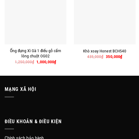
Ống đựng Xì Gà 1 điếu gỗ cẩm
Khò xoay Honest BCH540
lông chuột OG02
435,000
₫
350,000
₫
1,250,000
₫
1,000,000
₫
MẠNG XÃ HỘI
ĐIỀU KHOẢN & ĐIỀU KIỆN
Chính sách bảo hành