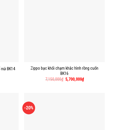
Zippo bạc khối chạm khắc hình rồng cuốn
ổ núi BK14
BK16
7,150,000
₫
5,700,000
₫
-20%