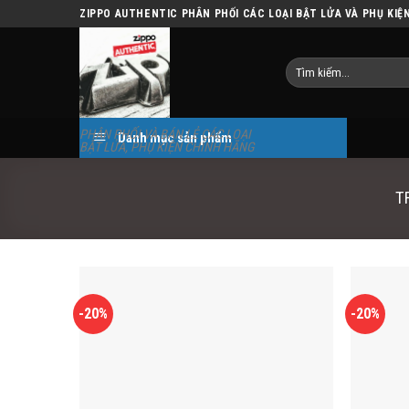
Skip
ZIPPO AUTHENTIC PHÂN PHỐI CÁC LOẠI BẬT LỬA VÀ PHỤ KIỆ
to
content
Tìm
kiếm:
PHÂN PHỐI VÀ BÁN LẺ CÁC LOẠI
Danh mục sản phẩm
BẬT LỬA, PHỤ KIỆN CHÍNH HÃNG
T
-20%
-20%