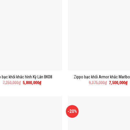
 bạc khối khắc hình Kỳ Lân BK08
Zippo bạc khối Armor khắc Marlb
7,250,000
₫
5,800,000
₫
9,375,000
₫
7,500,000
₫
-20%