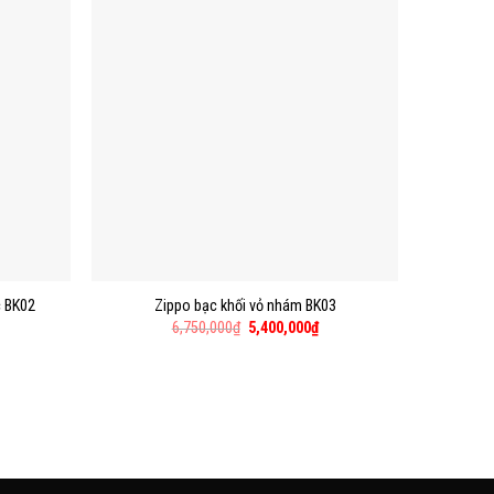
c BK02
Zippo bạc khối vỏ nhám BK03
6,750,000
₫
5,400,000
₫