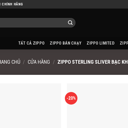
N CHÍNH HÃNG
TẤT CẢ ZIPPO
ZIPPO BÁN CHẠY
ZIPPO LIMITED
ZIP
RANG CHỦ
/
CỬA HÀNG
/
ZIPPO STERLING SLIVER BẠC KH
-20%