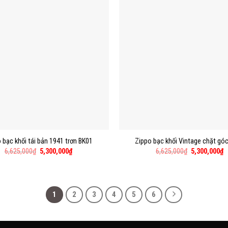
 bạc khối tái bản 1941 trơn BK01
Zippo bạc khối Vintage chặt gó
6,625,000
₫
5,300,000
₫
6,625,000
₫
5,300,000
₫
1
2
3
4
5
6