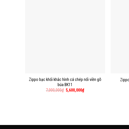
Zippo bạc khối khắc hình cá chép nổi viền gõ
Zippo
búa BK11
7,000,000
₫
5,600,000
₫