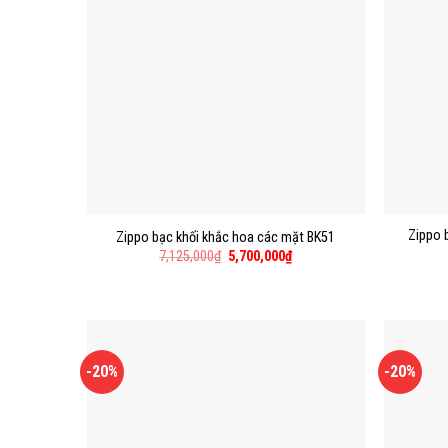
Zippo 
Zippo bạc khối khắc hoa các mặt BK51
7,125,000
₫
5,700,000
₫
-20%
-20%