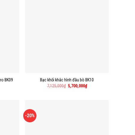
oro BK09
Bạc khối khắc hình đầu bò BK10
7,125,000
₫
5,700,000
₫
-20%