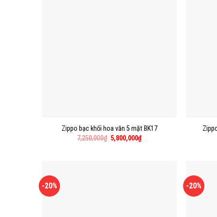
Zippo bạc khối hoa văn 5 mặt BK17
Zippo
7,250,000
₫
5,800,000
₫
-20%
-20%