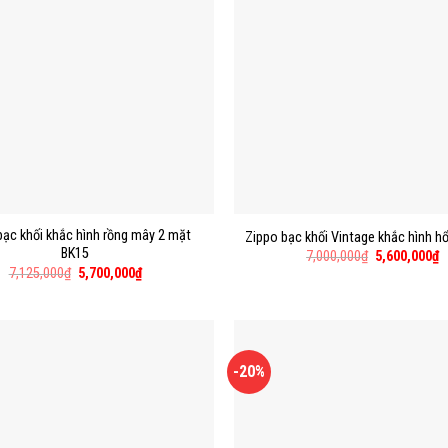
bạc khối khắc hình rồng mây 2 mặt
Zippo bạc khối Vintage khắc hình h
BK15
7,000,000
₫
5,600,000
₫
7,125,000
₫
5,700,000
₫
-20%