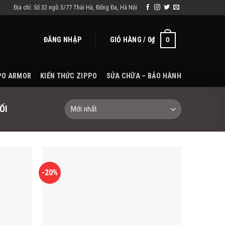
Địa chỉ: Số 32 ngõ 3/77 Thái Hà, Đống Đa, Hà Nội
ĐĂNG NHẬP
GIỎ HÀNG /
0
₫
0
PO ARMOR
KIẾN THỨC ZIPPO
SỬA CHỮA – BẢO HÀNH
ỐI
-20%