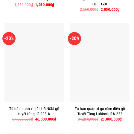
LB – TZ8
1,560,000
₫
1,250,000
₫
2,560,000
₫
2,050,000
₫
-20%
-20%
Tủ bảo quản xì gà LUBINSKI gỗ
Tủ bảo quản xì gà cắm điện gỗ
tuyết tùng LB-098-A
Tuyết Tùng Lubinski RA 222
57,500,000
₫
46,000,000
₫
31,250,000
₫
25,000,000
₫