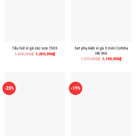
Set phụ kiện xì gà 3 món Cohiba
Tẩu hút xì gà các size TS03
HB 360
1,560,000
₫
1,250,000
₫
1,375,000
₫
1,100,000
₫
-20%
-19%