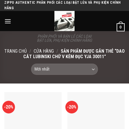
Skip
ZIPPO AUTHENTIC PHÂN PHỐI CÁC LOẠI BẬT LỬA VÀ PHỤ KIỆN CHÍNH
HÃNG
to
content
0
PHÂN PHỐI VÀ BÁN LẺ CÁC LOẠI
BẬT LỬA, PHỤ KIỆN CHÍNH HÃNG
TRANG CHỦ
/
CỬA HÀNG
/
SẢN PHẨM ĐƯỢC GẮN THẺ “DAO
CẮT LUBINSKI CHỮ V KÈM ĐỤC YJA 30011”
-20%
-20%