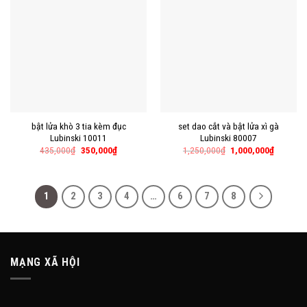
bật lửa khò 3 tia kèm đục
set dao cắt và bật lửa xì gà
Lubinski 10011
Lubinski 80007
435,000
₫
350,000
₫
1,250,000
₫
1,000,000
₫
1
2
3
4
…
6
7
8
MẠNG XÃ HỘI