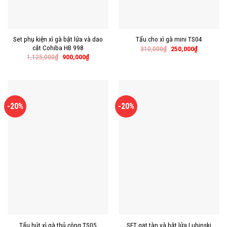
Set phụ kiện xì gà bật lửa và dao
Tẩu cho xì gà mini TS04
cắt Cohiba HB 998
310,000
₫
250,000
₫
1,125,000
₫
900,000
₫
-20%
-20%
SET gạt tàn và bật lửa Lubinski
Tẩu hút xì gà thủ công TS05