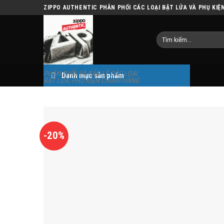
Skip
ZIPPO AUTHENTIC PHÂN PHỐI CÁC LOẠI BẬT LỬA VÀ PHỤ KIỆ
to
content
Tìm
kiếm:
PHÂN PHỐI VÀ BÁN LẺ CÁC LOẠI
Danh mục sản phẩm
BẬT LỬA, PHỤ KIỆN CHÍNH HÃNG
-20%