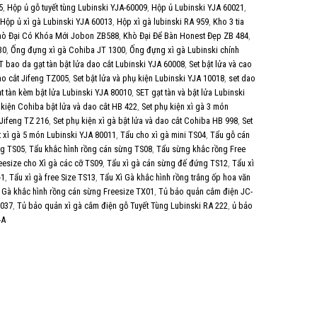
5
,
Hộp ủ gỗ tuyết tùng Lubinski YJA-60009
,
Hộp ủ Lubinski YJA 60021
,
Hộp ủ xì gà Lubinski YJA 60013
,
Hộp xì gà lubinski RA 959
,
Kho 3 tia
hò Đại Có Khóa Mới Jobon ZB588
,
Khò Đại Để Bàn Honest Đẹp ZB 484
,
30
,
Ống đựng xì gà Cohiba JT 1300
,
Ống đựng xì gà Lubinski chính
T bao da gạt tàn bật lửa dao cắt Lubinski YJA 60008
,
Set bật lửa và cao
dao cắt Jifeng TZ005
,
Set bật lửa và phụ kiện Lubinski YJA 10018
,
set dao
ạt tàn kèm bật lửa Lubinski YJA 80010
,
SET gạt tàn và bật lửa Lubinski
 kiện Cohiba bật lửa và dao cắt HB 422
,
Set phụ kiện xì gà 3 món
 Jifeng TZ 216
,
Set phụ kiện xì gà bật lửa và dao cắt Cohiba HB 998
,
Set
t xì gà 5 món Lubinski YJA 80011
,
Tẩu cho xì gà mini TS04
,
Tẩu gỗ cán
ng TS05
,
Tẩu khắc hình rồng cán sừng TS08
,
Tẩu sừng khắc rồng Free
eesize cho Xì gà các cỡ TS09
,
Tẩu xì gà cán sừng đế đứng TS12
,
Tẩu xì
-1
,
Tẩu xì gà free Size TS13
,
Tẩu Xì Gà khắc hình rồng trắng ốp hoa văn
 Gà khắc hình rồng cán sừng Freesize TX01
,
Tủ bảo quản cắm điện JC-
0037
,
Tủ bảo quản xì gà cắm điện gỗ Tuyết Tùng Lubinski RA 222
,
ủ bảo
-A