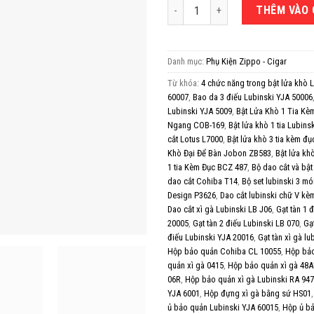
Set phụ kiện xì gà 3 món Cohiba H
THÊM VÀO 
Danh mục:
Phụ Kiện Zippo - Cigar
Từ khóa:
4 chức năng trong bật lửa khò 
60007
,
Bao da 3 điếu Lubinski YJA 50006
Lubinski YJA 5009
,
Bật Lửa Khò 1 Tia K
Ngang COB-169
,
Bật lửa khò 1 tia Lubins
cắt Lotus L7000
,
Bật lửa khò 3 tia kèm đ
Khò Đại Để Bàn Jobon ZB583
,
Bật lửa kh
1 tia Kèm Đục BCZ 487
,
Bộ dao cắt và bậ
dao cắt Cohiba T14
,
Bộ set lubinski 3 m
Design P3626
,
Dao cắt lubinski chữ V kè
Dao cắt xì gà Lubinski LB J06
,
Gạt tàn 1 
20005
,
Gạt tàn 2 điếu Lubinski LB 070
,
Gạ
điếu Lubinski YJA 20016
,
Gạt tàn xì gà l
Hộp bảo quản Cohiba CL 10055
,
Hộp bảo
quản xì gà 0415
,
Hộp bảo quản xì gà 48
06R
,
Hộp bảo quản xì gà Lubinski RA 947
YJA 6001
,
Hộp đựng xì gà bằng sứ HS01
ủ bảo quản Lubinski YJA 60015
,
Hộp ủ bả