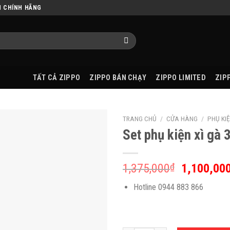
N CHÍNH HÃNG
TẤT CẢ ZIPPO
ZIPPO BÁN CHẠY
ZIPPO LIMITED
ZIP
TRANG CHỦ
/
CỬA HÀNG
/
PHỤ KIỆ
Set phụ kiện xì gà
1,375,000
₫
1,100,00
Hotline 0944 883 866