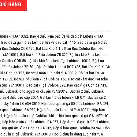
B 360 số lượng
GIỎ HÀNG
Lubinski YJA 10022
,
Bao 4 điếu kèm bật lửa và dao cắt Lubinski YJA
,
Bao da xì gà 4 điếu kèm bật lửa và dao cắt T116
,
Bao da xì gà 5 điếu
èm Đục Cohiba COB-170
,
Bật Lửa Khò 1 Tia Kèm Đục Cohiba Đánh Đá
ki YJA 10017
,
Bật lửa khò 2 tia Jobon ZB-322
,
Bật lửa khò 3 tia kèm dao
ục Cohiba COB 58
,
bật lửa khò 3 tia kèm đục Lubinski 10011
,
Bật Lửa
ò để bàn Jobon ZB 501
,
Bật lửa khò Honest BCZ 486
,
Bật Lửa Khò Xì Gà
t lửa Cohiba T26
,
Bộ set 3 món Lubinski YJA 80012
,
Bộ Set bật lửa và
ón TZ102
,
Bộ SET phụ kiện xì gà Cohiba T56
,
Dao cắt kèm đục Porsche
m đục YJA 30011
,
Dao cắt xì gà Cohiba 398
,
Dao cắt xì gà Cohiba A13
,
điếu Lubinski cho người di chuyển YJA 20012
,
Gạt tàn 2 điếu Lubinski
t tàn 4 điếu cao cấp 2004
,
Gạt tàn 4 điếu lubinski LB 071
,
Gạt tàn sứ 2
ubinsky 4 điếu LB-ASH-3019
,
Hộp bảo quả xì gà 80 điếu Lubinski RA 924
,
 quản Lubinski RA 960
,
Hộp bảo quản Lubinski YJA 60011
,
Hộp bảo
AH
,
Hộp bảo quản xì gà Cohiba H461
,
Hộp bảo quản xì gà GALINER HC-
,
Hộp bảo quản xì gà Lubinski RA 957
,
Hộp đựng xì gà 10 điếu Lubinski
,
Hộp giữ ẩm xì gà Cohiba RA 912
,
Hộp ủ bảo quản Cohiba RA 941
,
Hộp
o quản xì gà Lubinski YJA 60018
,
Hộp ủ chuyên dụng Lubinski YJA