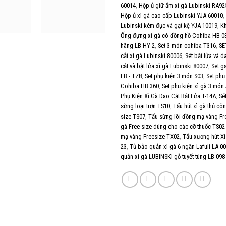
60014
,
Hộp ủ giữ ẩm xì gà Lubinski RA92
Hộp ủ xì gà cao cấp Lubinski YJA-60010
,
Lubinski kèm đục và gạt kệ YJA 10019
,
K
Ống đựng xì gà có đồng hồ Cohiba HB 0
hãng LB-HY-2
,
Set 3 món cohiba T316
,
SE
cắt xì gà Lubinski 80006
,
Sét bật lửa và 
cắt và bật lửa xì gà Lubinski 80007
,
Set g
LB - TZ8
,
Set phụ kiện 3 món S03
,
Set phụ
Cohiba HB 360
,
Set phụ kiện xì gà 3 món
Phụ Kiện Xì Gà Dao Cắt Bật Lửa T-14A
,
Sé
sừng loại trơn TS10
,
Tẩu hút xì gà thủ cô
size TS07
,
Tẩu sừng lõi đồng mạ vàng Fr
gà Free size dùng cho các cỡ thuốc TS02
mạ vàng Freesize TX02
,
Tẩu xương hút Xì
23
,
Tủ bảo quản xì gà 6 ngăn Lafuli LA 0
quản xì gà LUBINSKI gỗ tuyết tùng LB-098