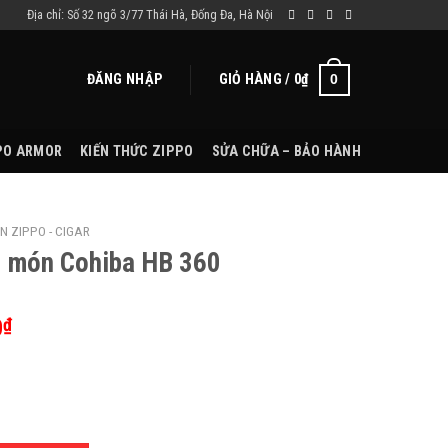
Địa chỉ: Số 32 ngõ 3/77 Thái Hà, Đống Đa, Hà Nội
ĐĂNG NHẬP
GIỎ HÀNG /
0
₫
0
PO ARMOR
KIẾN THỨC ZIPPO
SỬA CHỮA – BẢO HÀNH
N ZIPPO - CIGAR
 3 món Cohiba HB 360
0
₫