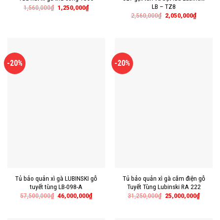
LB – TZ8
1,560,000
₫
1,250,000
₫
2,560,000
₫
2,050,000
₫
-20%
-20%
Tủ bảo quản xì gà LUBINSKI gỗ
Tủ bảo quản xì gà cắm điện gỗ
tuyết tùng LB-098-A
Tuyết Tùng Lubinski RA 222
57,500,000
₫
46,000,000
₫
31,250,000
₫
25,000,000
₫