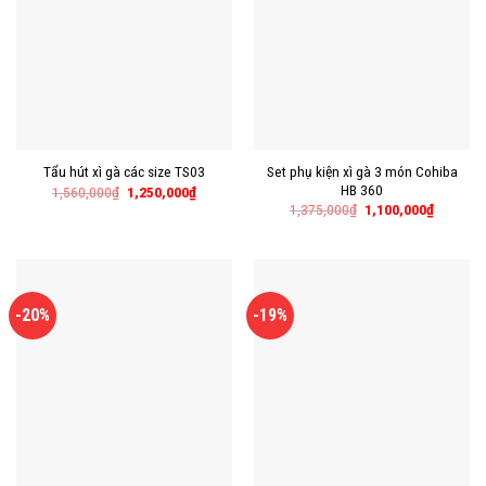
Set phụ kiện xì gà 3 món Cohiba
Tẩu hút xì gà các size TS03
HB 360
1,560,000
₫
1,250,000
₫
1,375,000
₫
1,100,000
₫
-20%
-19%