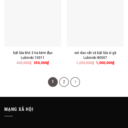
bật lửa khò 3 tia kèm đục
set dao cắt và bật lửa xì gà
Lubinski 10011
Lubinski 80007
435,000
₫
350,000
₫
1,250,000
₫
1,000,000
₫
1
2
MẠNG XÃ HỘI