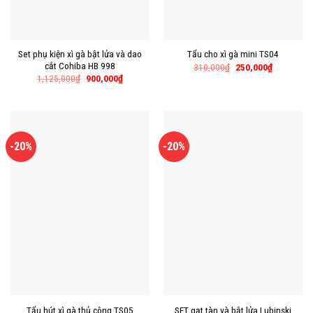
Set phụ kiện xì gà bật lửa và dao
Tẩu cho xì gà mini TS04
cắt Cohiba HB 998
310,000
₫
250,000
₫
1,125,000
₫
900,000
₫
-20%
-20%
SET gạt tàn và bật lửa Lubinski
Tẩu hút xì gà thủ công TS05