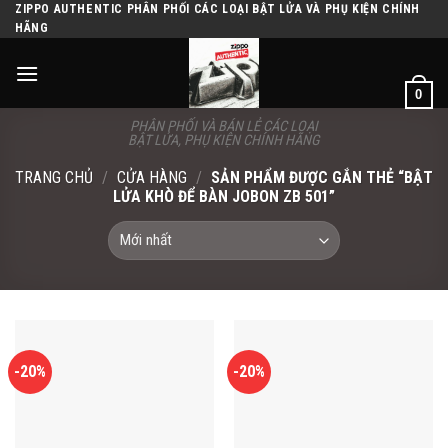
Skip
ZIPPO AUTHENTIC PHÂN PHỐI CÁC LOẠI BẬT LỬA VÀ PHỤ KIỆN CHÍNH
HÃNG
to
content
0
PHÂN PHỐI VÀ BÁN LẺ CÁC LOẠI
BẬT LỬA, PHỤ KIỆN CHÍNH HÃNG
TRANG CHỦ
/
CỬA HÀNG
/
SẢN PHẨM ĐƯỢC GẮN THẺ “BẬT
LỬA KHÒ ĐỂ BÀN JOBON ZB 501”
-20%
-20%