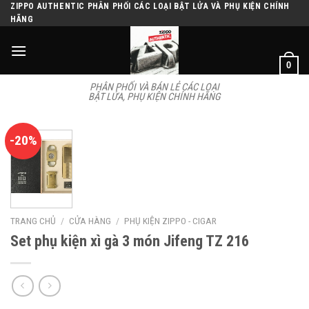
Skip
ZIPPO AUTHENTIC PHÂN PHỐI CÁC LOẠI BẬT LỬA VÀ PHỤ KIỆN CHÍNH
HÃNG
to
content
0
PHÂN PHỐI VÀ BÁN LẺ CÁC LOẠI
BẬT LỬA, PHỤ KIỆN CHÍNH HÃNG
-20%
TRANG CHỦ
/
CỬA HÀNG
/
PHỤ KIỆN ZIPPO - CIGAR
Set phụ kiện xì gà 3 món Jifeng TZ 216