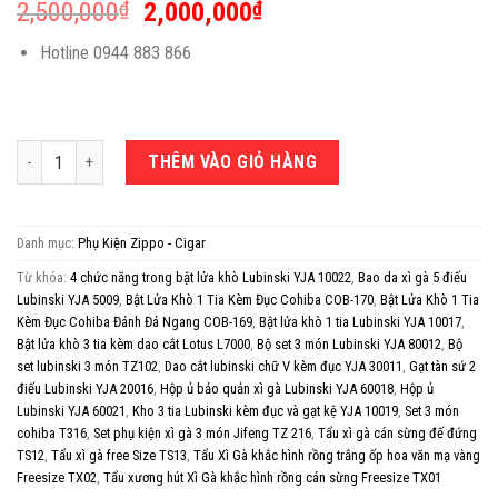
2,500,000
₫
2,000,000
₫
Hotline 0944 883 866
Set phụ kiện xì gà 3 món Jifeng TZ 216 số lượng
THÊM VÀO GIỎ HÀNG
Danh mục:
Phụ Kiện Zippo - Cigar
Từ khóa:
4 chức năng trong bật lửa khò Lubinski YJA 10022
,
Bao da xì gà 5 điếu
Lubinski YJA 5009
,
Bật Lửa Khò 1 Tia Kèm Đục Cohiba COB-170
,
Bật Lửa Khò 1 Tia
Kèm Đục Cohiba Đánh Đá Ngang COB-169
,
Bật lửa khò 1 tia Lubinski YJA 10017
,
Bật lửa khò 3 tia kèm dao cắt Lotus L7000
,
Bộ set 3 món Lubinski YJA 80012
,
Bộ
set lubinski 3 món TZ102
,
Dao cắt lubinski chữ V kèm đục YJA 30011
,
Gạt tàn sứ 2
điếu Lubinski YJA 20016
,
Hộp ủ bảo quản xì gà Lubinski YJA 60018
,
Hộp ủ
Lubinski YJA 60021
,
Kho 3 tia Lubinski kèm đục và gạt kệ YJA 10019
,
Set 3 món
cohiba T316
,
Set phụ kiện xì gà 3 món Jifeng TZ 216
,
Tẩu xì gà cán sừng đế đứng
TS12
,
Tẩu xì gà free Size TS13
,
Tẩu Xì Gà khắc hình rồng trắng ốp hoa văn mạ vàng
Freesize TX02
,
Tẩu xương hút Xì Gà khắc hình rồng cán sừng Freesize TX01