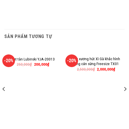
SẢN PHẨM TƯƠNG TỰ
Tẩu xương hút Xì Gà khắc hình
Gạt tàn Lubinski YJA-20013
-20%
-20%
rồng cán sừng Freesize TX01
250,000
₫
200,000
₫
2,500,000
₫
2,000,000
₫