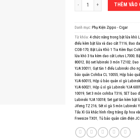
Hộp ủ bảo quản Cohiba RA 941 số 
THÊM VÀO 
Danh mục:
Phụ Kiện Zippo - Cigar
Từ khóa:
4 chức năng trong bật lửa khò 
điếu kèm bật lửa và dao cắt T116
,
Bao da
COB-170
,
Bật Lửa Khò 1 Tia Kèm Đục Co
lửa khò 3 tia kèm dao cắt Lotus L7000
,
Bậ
80012
,
Bộ set lubinski 3 món TZ102
,
Dao 
YJA 30011
,
Gạt tàn 1 điếu Lubinski cho n
bảo quản Cohiba CL 10055
,
Hộp bảo quả
YJA 60015
,
Hộp ủ bảo quản xì gà Lubinsk
YJA 60021
,
Hộp ủ xì gà Lubinski YJA 600
10019
,
Set 3 món cohiba T316
,
SET bao da
Lubinski YJA 10018
,
Set gạt tàn kèm bật 
Jifeng TZ 216
,
Sét xì gà 5 món Lubinski 
Tẩu Xì Gà khắc hình rồng trắng ốp hoa v
Freesize TX01
,
Tủ bảo quản cắm điện JC