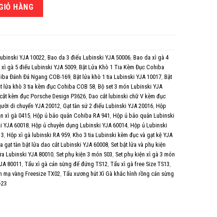
lượng
GIỎ HÀNG
Lubinski YJA 10022
,
Bao da 3 điếu Lubinski YJA 50006
,
Bao da xì gà 4
 xì gà 5 điếu Lubinski YJA 5009
,
Bật Lửa Khò 1 Tia Kèm Đục Cohiba
hiba Đánh Đá Ngang COB-169
,
Bật lửa khò 1 tia Lubinski YJA 10017
,
Bật
t lửa khò 3 tia kèm đục Cohiba COB 58
,
Bộ set 3 món Lubinski YJA
cắt kèm đục Porsche Design P3626
,
Dao cắt lubinski chữ V kèm đục
gười di chuyển YJA 20012
,
Gạt tàn sứ 2 điếu Lubinski YJA 20016
,
Hộp
n xì gà 0415
,
Hộp ủ bảo quản Cohiba RA 941
,
Hộp ủ bảo quản Lubinski
i YJA 60018
,
Hộp ủ chuyên dụng Lubinski YJA 60014
,
Hộp ủ Lubinski
13
,
Hộp xì gà lubinski RA 959
,
Kho 3 tia Lubinski kèm đục và gạt kệ YJA
 gạt tàn bật lửa dao cắt Lubinski YJA 60008
,
Set bật lửa và phụ kiện
lửa Lubinski YJA 80010
,
Set phụ kiện 3 món S03
,
Set phụ kiện xì gà 3 món
YJA 80011
,
Tẩu xì gà cán sừng đế đứng TS12
,
Tẩu xì gà free Size TS13
,
ăn mạ vàng Freesize TX02
,
Tẩu xương hút Xì Gà khắc hình rồng cán sừng
-23