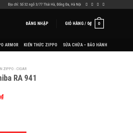
Địa chỉ: Số 32 ngõ 3/77 Thái Hà, Đống Đa, Hà Nội
ĐĂNG NHẬP
GIỎ HÀNG /
0
₫
0
PO ARMOR
KIẾN THỨC ZIPPO
SỬA CHỮA – BẢO HÀNH
N ZIPPO - CIGAR
hiba RA 941
0
₫