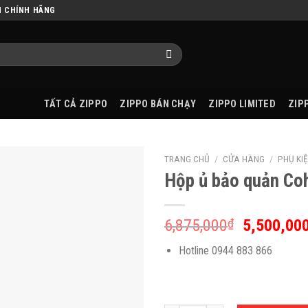
N CHÍNH HÃNG
TẤT CẢ ZIPPO
ZIPPO BÁN CHẠY
ZIPPO LIMITED
ZIP
TRANG CHỦ
/
CỬA HÀNG
/
PHỤ KIỆ
Hộp ủ bảo quản Co
6,875,000
₫
5,500,00
Hotline 0944 883 866