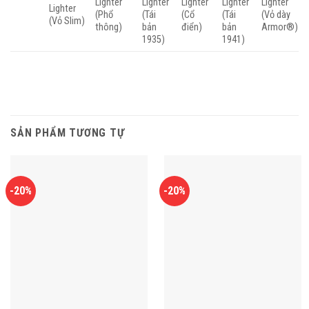
Lighter
Lighter
Lighter
Lighter
Lighter
Lighter
(Phổ
(Tái
(Cổ
(Tái
(Vỏ dày
(Vỏ Slim)
thông)
bản
điển)
bản
Armor®)
1935)
1941)
SẢN PHẨM TƯƠNG TỰ
-20%
-20%