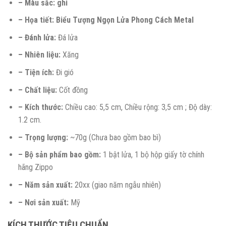
– Màu sắc: ghi
– Họa tiết: Biểu Tượng Ngọn Lửa Phong Cách Metal
– Đánh lửa:
Đá lửa
– Nhiên liệu:
Xăng
– Tiện ích:
Đi gió
– Chất liệu:
Cốt đồng
– Kích thước:
Chiều cao: 5,5 cm, Chiều rộng: 3,5 cm ; Độ dày:
1.2 cm.
– Trọng lượng:
~70g (Chưa bao gồm bao bì)
– Bộ sản phẩm bao gồm:
1 bật lửa, 1 bộ hộp giấy tờ chính
hãng Zippo
– Năm sản xuất:
20xx (giao năm ngẫu nhiên)
– Nơi sản xuất:
Mỹ
KÍCH THƯỚC TIÊU CHUẨN