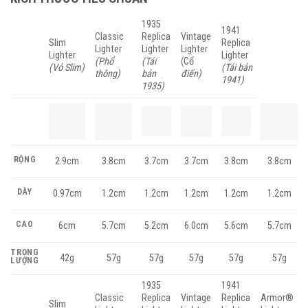
1935
1941
Classic
Replica
Vintage
Slim
Replica
Lighter
Lighter
Lighter
Lighter
Lighter
(Phổ
(Tái
(Cổ
(Vỏ Slim)
(Tái bản
thông)
bản
điển)
1941)
1935)
RỘNG
2.9cm
3.8cm
3.7cm
3.7cm
3.8cm
3.8cm
DÀY
0.97cm
1.2cm
1.2cm
1.2cm
1.2cm
1.2cm
CAO
6cm
5.7cm
5.2cm
6.0cm
5.6cm
5.7cm
TRỌNG
42g
57g
57g
57g
57g
57g
LƯỢNG
1935
1941
Classic
Replica
Vintage
Replica
Armor®
Slim