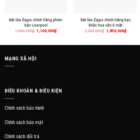
Bật lửa Zippo chính hãng phiên
Bật lửa Zippo chính hãng bạc
bản Liverpool
khắc hoa văn 6 mặt
1,380,000
₫
1,100,000
₫
2,300,000
₫
1,850,000
₫
MẠNG XÃ HỘI
ĐIỀU KHOẢN & ĐIỀU KIỆN
Chính sách bảo hành
Chính sách bảo mật
Chính sách đổi trả