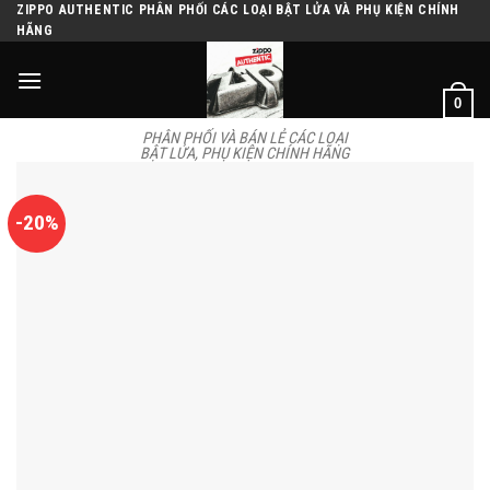
Skip
ZIPPO AUTHENTIC PHÂN PHỐI CÁC LOẠI BẬT LỬA VÀ PHỤ KIỆN CHÍNH
HÃNG
to
content
0
PHÂN PHỐI VÀ BÁN LẺ CÁC LOẠI
BẬT LỬA, PHỤ KIỆN CHÍNH HÃNG
-20%