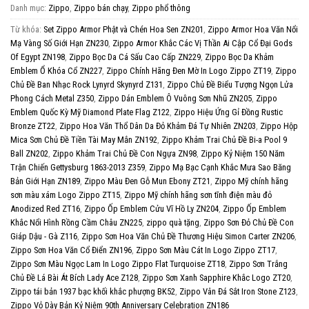
Danh mục:
Zippo
,
Zippo bán chạy
,
Zippo phổ thông
Từ khóa:
Set Zippo Armor Phật và Chén Hoa Sen ZN201
,
Zippo Armor Hoa Văn Nổi
Mạ Vàng Số Giới Hạn ZN230
,
Zippo Armor Khắc Các Vị Thần Ai Cập Cổ Đại Gods
Of Egypt ZN198
,
Zippo Bọc Da Cá Sấu Cao Cấp ZN229
,
Zippo Bọc Da Khảm
Emblem Ổ Khóa Cổ ZN227
,
Zippo Chính Hãng Đen Mờ In Logo Zippo ZT19
,
Zippo
Chủ Đề Ban Nhạc Rock Lynyrd Skynyrd Z131
,
Zippo Chủ Đề Biểu Tượng Ngọn Lửa
Phong Cách Metal Z350
,
Zippo Dán Emblem Ô Vuông Sơn Nhũ ZN205
,
Zippo
Emblem Quốc Kỳ Mỹ Diamond Plate Flag Z122
,
Zippo Hiệu Ứng Gỉ Đồng Rustic
Bronze ZT22
,
Zippo Hoa Văn Thổ Dân Da Đỏ Khảm Đá Tự Nhiên ZN203
,
Zippo Hộp
Mica Sơn Chủ Đề Tiền Tài May Mắn ZN192
,
Zippo Khảm Trai Chủ Đề Bi-a Pool 9
Ball ZN202
,
Zippo Khảm Trai Chủ Đề Con Ngựa ZN98
,
Zippo Kỷ Niệm 150 Năm
Trận Chiến Gettysburg 1863-2013 Z359
,
Zippo Mạ Bạc Cạnh Khắc Mưa Sao Băng
Bản Giới Hạn ZN189
,
Zippo Màu Đen Gỗ Mun Ebony ZT21
,
Zippo Mỹ chính hãng
sơn màu xám Logo Zippo ZT15
,
Zippo Mỹ chính hãng sơn tĩnh điện màu đỏ
Anodized Red ZT16
,
Zippo Ốp Emblem Cửu Vĩ Hồ Ly ZN204
,
Zippo Ốp Emblem
Khắc Nổi Hình Rồng Cầm Châu ZN225
,
zippo quà tặng
,
Zippo Sơn Đỏ Chủ Đề Con
Giáp Dậu - Gà Z116
,
Zippo Sơn Hoa Văn Chủ Đề Thương Hiệu Simon Carter ZN206
,
Zippo Sơn Hoa Văn Cổ Điển ZN196
,
Zippo Sơn Màu Cát In Logo Zippo ZT17
,
Zippo Sơn Màu Ngọc Lam In Logo Zippo Flat Turquoise ZT18
,
Zippo Sơn Trắng
Chủ Đề Lá Bài Át Bích Lady Ace Z128
,
Zippo Sơn Xanh Sapphire Khắc Logo ZT20
,
Zippo tái bản 1937 bạc khối khắc phượng BK52
,
Zippo Vân Đá Sắt Iron Stone Z123
,
Zippo Vỏ Dày Bản Kỷ Niệm 90th Anniversary Celebration ZN186