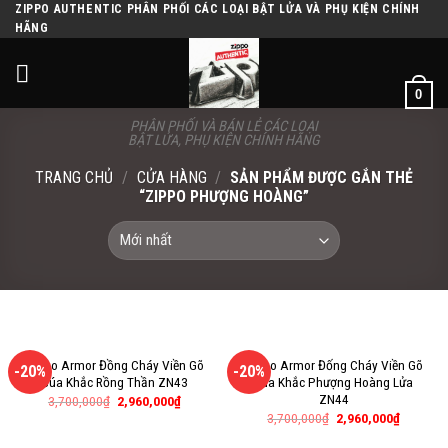
Skip
ZIPPO AUTHENTIC PHÂN PHỐI CÁC LOẠI BẬT LỬA VÀ PHỤ KIỆN CHÍNH
HÃNG
to
content
0
PHÂN PHỐI VÀ BÁN LẺ CÁC LOẠI
BẬT LỬA, PHỤ KIỆN CHÍNH HÃNG
TRANG CHỦ
/
CỬA HÀNG
/
SẢN PHẨM ĐƯỢC GẮN THẺ
“ZIPPO PHƯỢNG HOÀNG”
Zippo Armor Đồng Cháy Viền Gõ
Zippo Armor Đống Cháy Viền Gõ
-20%
-20%
Búa Khắc Rồng Thần ZN43
Búa Khắc Phượng Hoàng Lửa
ZN44
3,700,000
₫
2,960,000
₫
3,700,000
₫
2,960,000
₫