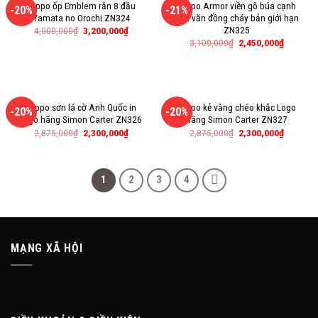
Zippo ốp Emblem rắn 8 đầu
Zippo Armor viền gõ búa cạnh
-20%
-21%
Yamata no Orochi ZN324
hoa văn đồng cháy bản giới hạn
ZN325
4,000,000
₫
3,200,000
₫
3,100,000
₫
2,450,000
₫
Zippo sơn lá cờ Anh Quốc in
Zippo kẻ vàng chéo khắc Logo
-20%
-20%
logo hãng Simon Carter ZN326
hãng Simon Carter ZN327
2,875,000
₫
2,300,000
₫
2,875,000
₫
2,300,000
₫
1
2
3
4
MẠNG XÃ HỘI