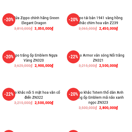
Bật lửa Zippo chính hãng Green
Zippo tái bản 1941 vàng hồng
-20%
-20%
Elegant Dragon
khắc chìm hoa văn Z239
3,810,000
₫
3,050,000
₫
3,065,000
₫
2,450,000
₫
Zippo trắng ốp Emblem Ngựa
Zippo Armor vân sóng Nổi trắng
-20%
-22%
Vàng ZN320
ZN321
3,625,000
₫
2,900,000
₫
3,215,000
₫
2,500,000
₫
Zippo khắc nổi 5 mặt hoa văn cổ
Zippo khắc Totem thổ dân Anh
-22%
-20%
điển ZN322
Điêng ốp Emblem mã não xanh
ngọc ZN323
3,215,000
₫
2,500,000
₫
3,500,000
₫
2,800,000
₫