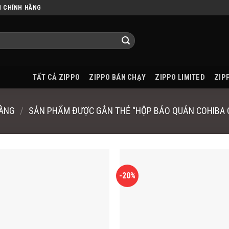
N CHÍNH HÃNG
TẤT CẢ ZIPPO
ZIPPO BÁN CHẠY
ZIPPO LIMITED
ZIP
HÀNG
/
SẢN PHẨM ĐƯỢC GẮN THẺ “HỘP BẢO QUẢN COHIBA C
-20%