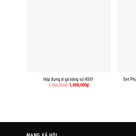
Hộp đựng xì gà bằng sứ HS01
Set Phụ
1,250,000
₫
1,000,000
₫
MẠNG XÃ HỘI