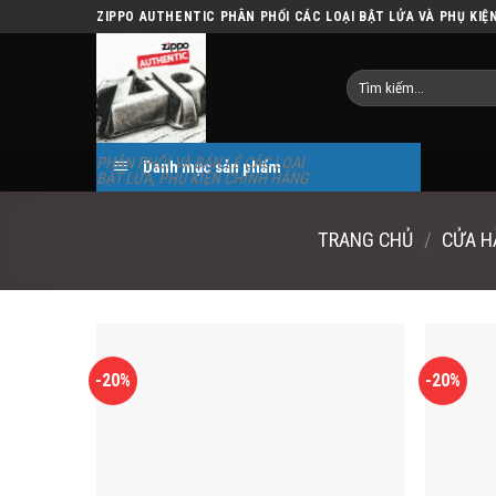
Skip
ZIPPO AUTHENTIC PHÂN PHỐI CÁC LOẠI BẬT LỬA VÀ PHỤ KIỆ
to
content
Tìm
kiếm:
PHÂN PHỐI VÀ BÁN LẺ CÁC LOẠI
Danh mục sản phẩm
BẬT LỬA, PHỤ KIỆN CHÍNH HÃNG
TRANG CHỦ
/
CỬA 
-20%
-20%