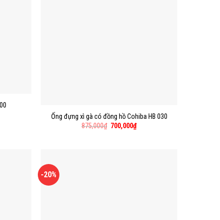
300
Ống đựng xì gà có đồng hồ Cohiba HB 030
875,000
₫
700,000
₫
-20%