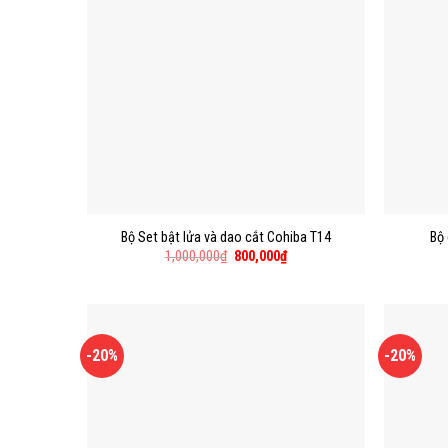
Bộ Set bật lửa và dao cắt Cohiba T14
Bộ 
1,000,000
₫
800,000
₫
-20%
-20%