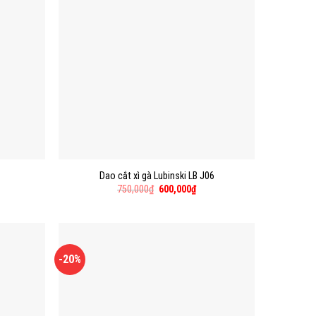
Dao cắt xì gà Lubinski LB J06
750,000
₫
600,000
₫
-20%