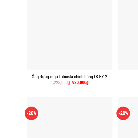
Ống đựng xì gà Lubinski chính hãng LB-HY-2
1,225,000
₫
980,000
₫
-20%
-20%