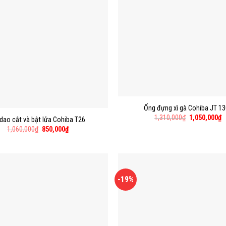
Ống đựng xì gà Cohiba JT 1
1,310,000
₫
1,050,000
₫
dao cắt và bật lửa Cohiba T26
1,060,000
₫
850,000
₫
-19%