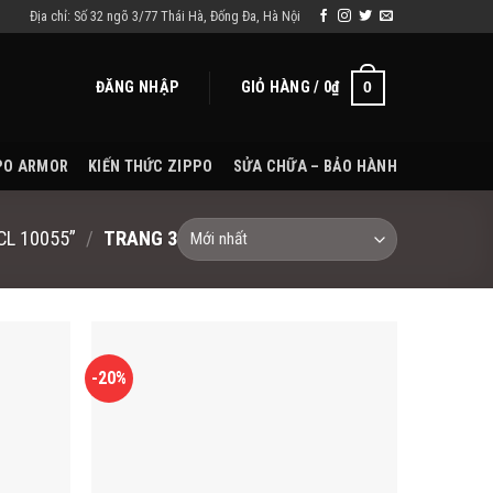
Địa chỉ: Số 32 ngõ 3/77 Thái Hà, Đống Đa, Hà Nội
ĐĂNG NHẬP
GIỎ HÀNG /
0
₫
0
PO ARMOR
KIẾN THỨC ZIPPO
SỬA CHỮA – BẢO HÀNH
L 10055”
/
TRANG 3
-20%