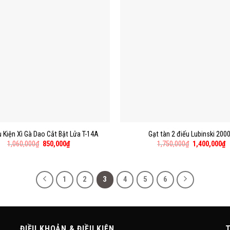
 Kiện Xì Gà Dao Cắt Bật Lửa T-14A
Gạt tàn 2 điếu Lubinski 200
1,060,000
₫
850,000
₫
1,750,000
₫
1,400,000
₫
1
2
3
4
5
6
ĐIỀU KHOẢN & ĐIỀU KIỆN
T